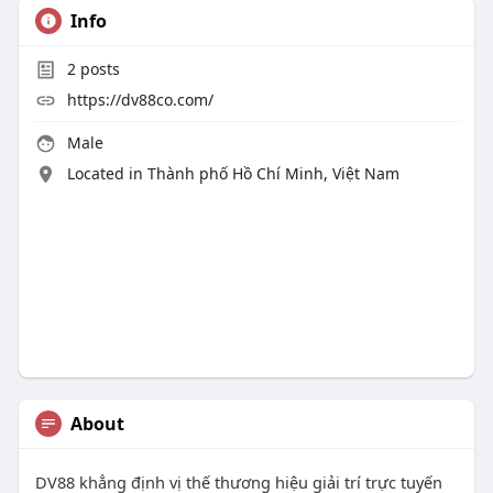
Info
2
posts
https://dv88co.com/
Male
Located in Thành phố Hồ Chí Minh, Việt Nam
About
DV88 khẳng định vị thế thương hiệu giải trí trực tuyến