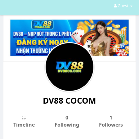
Guest
DV88 COCOM
0
1
Timeline
Following
Followers